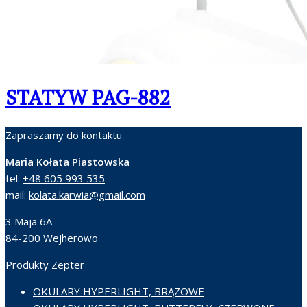
STATYW PAG-882
Zapraszamy do kontaktu
Maria Kołata Piastowska
tel:
+48 605 993 535
mail:
kolata.karwia@gmail.com
3 Maja 6A
84-200 Wejherowo
Produkty Zepter
OKULARY HYPERLIGHT, BRĄZOWE