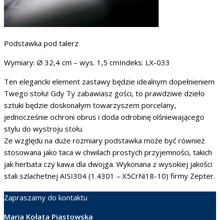
Podstawka pod talerz
Wymiary: Ø 32,4 cm – wys. 1,5 cmIndeks: LX-033
Ten elegancki element zastawy będzie idealnym dopełnieniem
Twego stołu! Gdy Ty zabawiasz gości, to prawdziwe dzieło
sztuki będzie doskonałym towarzyszem porcelany,
jednocześnie ochroni obrus i doda odrobinę olśniewającego
stylu do wystroju stołu.
Ze względu na duże rozmiary podstawka może być również
stosowana jako taca w chwilach prostych przyjemności, takich
jak herbata czy kawa dla dwojga. Wykonana z wysokiej jakości
stali szlachetnej AISI304 (1.4301 – X5CrNi18-10) firmy Zepter.
Zapraszamy do kontaktu
Maria Kołata Piastowska