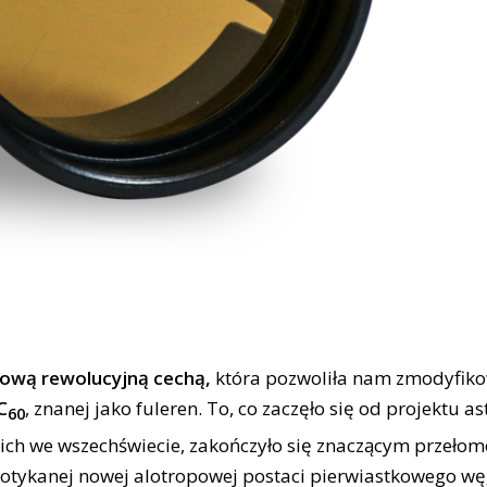
ową rewolucyjną cechą,
która pozwoliła nam zmodyfiko
C
, znanej jako fuleren. To, co zaczęło się od projektu as
60
skich we wszechświecie, zakończyło się znaczącym przeło
spotykanej nowej alotropowej postaci pierwiastkowego wę