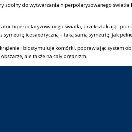
czny zdolny do wytwarzania hiperpolaryzowanego światła
erator hiperpolaryzowanego światła, przekształcając pi
z symetrię icosaedryczną – taką samą symetrię, jak pełn
rążenie i biostymuluje komórki, poprawiając system o
obszarze, ale także na cały organizm.