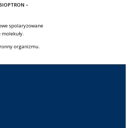
BIOPTRON –
onowe spolaryzowane
e molekuły.
bronny organizmu.