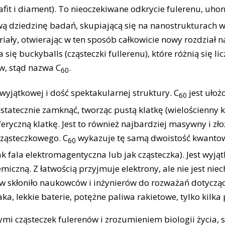
afit i diament). To nieoczekiwane odkrycie fulerenu, u
wą dziedzinę badań, skupiającą się na nanostrukturach
y, otwierając w ten sposób całkowicie nowy rozdział na
się buckyballs (cząsteczki fullerenu), które różnią się l
w, stąd nazwa C
.
60
wyjątkowej i dość spektakularnej struktury. C
jest ułoż
60
statecznie zamknąć, tworząc pustą klatkę (wielościenny ksz
ryczną klatkę. Jest to również najbardziej masywny i zło
ząsteczkowego. C
wykazuje tę samą dwoistość kwanto
60
 fala elektromagentyczna lub jak cząsteczka). Jest wyjąt
czną. Z łatwością przyjmuje elektrony, ale nie jest niec
ów skłoniło naukowców i inżynierów do rozważań dotyczą
a, lekkie baterie, potężne paliwa rakietowe, tylko kilka
i cząsteczek fulerenów i zrozumieniem biologii życia, 