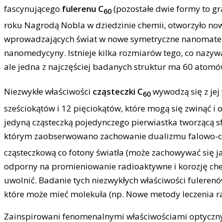
fascynującego
fulerenu C
(pozostałe dwie formy to gr
60
roku Nagrodą Nobla w dziedzinie chemii, otworzyło no
wprowadzających świat w nowe symetryczne nanomateriał
nanomedycyny. Istnieje kilka rozmiarów tego, co nazywa 
ale jedna z najczęściej badanych struktur ma 60 atomó
Niezwykłe właściwości
cząsteczki C
wywodzą się z jej 
60
sześciokątów i 12 pięciokątów, które mogą się zwinąć i o
jedyną cząsteczką pojedynczego pierwiastka tworzącą sfe
którym zaobserwowano zachowanie dualizmu falowo-c
cząsteczkową co fotony światła (może zachowywać się jak
odporny na promieniowanie radioaktywne i korozję chemi
uwolnić. Badanie tych niezwykłych właściwości fuleren
które może mieć molekuła (np. Nowe metody leczenia rak
Zainspirowani fenomenalnymi właściwościami optycznym