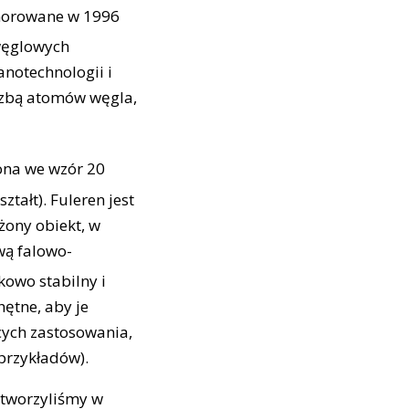
honorowane w 1996
 węglowych
notechnologii i
iczbą atomów węgla,
ona we wzór 20
tałt). Fuleren jest
żony obiekt, w
wą falowo-
kowo stabilny i
hętne, aby je
cych zastosowania,
 przykładów).
stworzyliśmy w