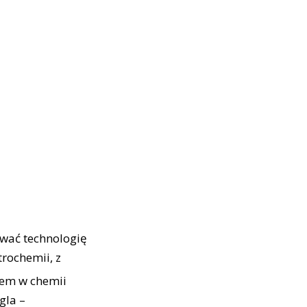
wać technologię
trochemii, z
mem w chemii
gla –