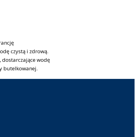
rancję
odę czystą i zdrową.
, dostarczające wodę
dy butelkowanej.