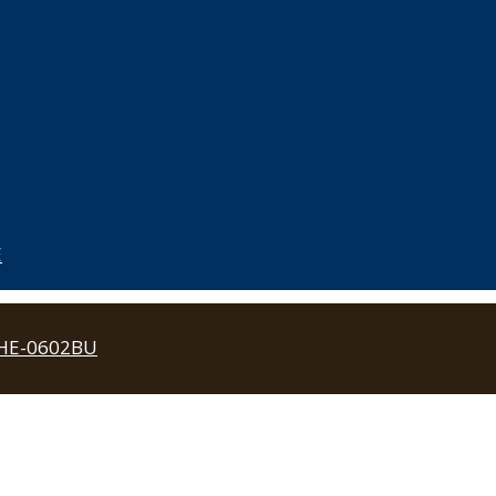
E
THE-0602BU