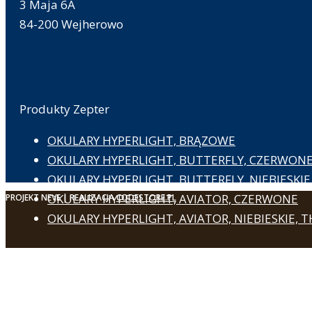
3 Maja 6A
84-200 Wejherowo
Produkty Zepter
OKULARY HYPERLIGHT, BRĄZOWE
OKULARY HYPERLIGHT, BUTTERFLY, CZERWON
OKULARY HYPERLIGHT, BUTTERFLY, NIEBIESKIE
OKULARY HYPERLIGHT, AVIATOR, CZERWONE
PROJEKT NEVE | REALIZACJA
CODESTORE.PL
OKULARY HYPERLIGHT, AVIATOR, NIEBIESKIE, 
Zapraszamy do nas